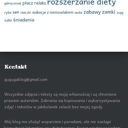
rozszerzanie diety
płacz
relaks
półroczniak
zabawy
zamki
sen
wakacje z niemowlakiem
ryba
słoiczki
woda
zupy
śniadania
ząbki
Kontakt
gugugablog@gmail.com
Wszystkie zdjęcia i teksty są moją własnością i są chronione
prawem autorskim. Zabrania się kopiowania i wykorzystywania
zdjęć i tekstów w jakikolwiek celach bez mojej zgody.
Mój blog ma służyć wsparciem i poradami, ale nie zastąpi
konsultacji lekarskiej czy dietetycznej. Swoją wiedzę posiadam