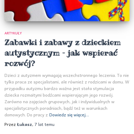
ARTYKUŁY
Zabawki i zabawy z dzieckiem
autystycznym – jak wspierać
rozwój?
Dzieci z autyzmem wymagają wszechstronnego leczenia. To nie
tylko praca ze specjalistami, ale również z rodzicami w domu. W
przypadku autyzmu bardzo ważna jest stała stymulacja
dziecka rozmaitymi bodźcami wspierającym jego rozwój.
Zarówno na zajęciach grupowych, jak i indywidualnych w
specjalistycznych poradniach, bądź też w warunkach
domowych. Do pracy z
Dowiedz się więcej…
Przez
Łukasz
,
7 lat
temu