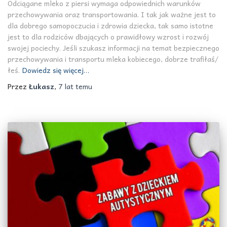
Odciągane mleko z piersi wymaga odpowiednich warunków
przechowywania oraz transportowania. I tak jak ważne jest to
dla dobrego samopoczucia i zdrowia dziecka, tak samo istotne
jest to dla rodziców dbających o prawidłowy wzrost i rozwój
swojej pociechy. Jeśli szukasz informacji na temat bezpiecznego
przechowywania i transportu mleka kobiecego, dobrze trafiłaś/
łeś.
Dowiedz się więcej…
Przez
Łukasz
,
7 lat
temu