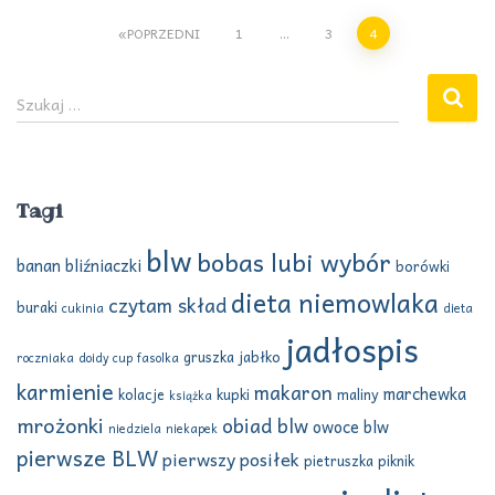
Stronicowanie
POPRZEDNI
1
…
3
4
wpisów
S
Szukaj …
z
u
k
a
Tagi
j
:
blw
bobas lubi wybór
banan
bliźniaczki
borówki
dieta niemowlaka
czytam skład
buraki
cukinia
dieta
jadłospis
gruszka
jabłko
roczniaka
doidy cup
fasolka
karmienie
makaron
marchewka
kolacje
kupki
maliny
książka
mrożonki
obiad blw
owoce blw
niedziela
niekapek
pierwsze BLW
pierwszy posiłek
pietruszka
piknik