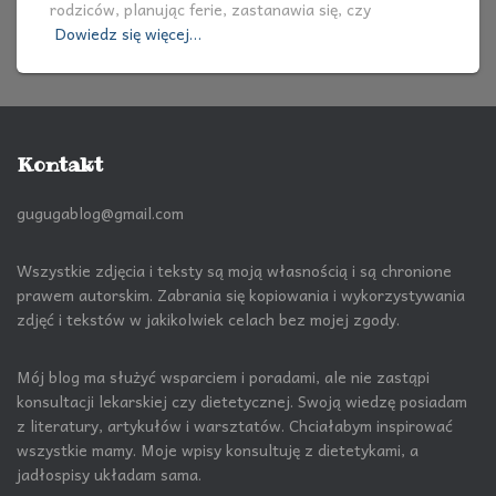
rodziców, planując ferie, zastanawia się, czy
Dowiedz się więcej…
Kontakt
gugugablog@gmail.com
Wszystkie zdjęcia i teksty są moją własnością i są chronione
prawem autorskim. Zabrania się kopiowania i wykorzystywania
zdjęć i tekstów w jakikolwiek celach bez mojej zgody.
Mój blog ma służyć wsparciem i poradami, ale nie zastąpi
konsultacji lekarskiej czy dietetycznej. Swoją wiedzę posiadam
z literatury, artykułów i warsztatów. Chciałabym inspirować
wszystkie mamy. Moje wpisy konsultuję z dietetykami, a
jadłospisy układam sama.