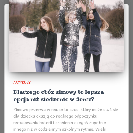
ARTYKUŁY
Dlaczego obóz zimowy to lepsza
opcja niż siedzenie w domu?
Zimowa przerwa w nauce to czas, który może stać się
dla dziecka okazją do realnego odpoczynku,
naładowania baterii i zrobienia czegoś zupełnie
innego niż w codziennym szkolnym rytmie. Wielu