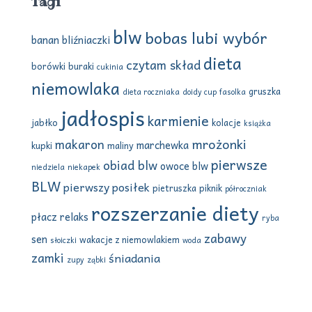
Tagi
j
:
blw
bobas lubi wybór
banan
bliźniaczki
dieta
czytam skład
borówki
buraki
cukinia
niemowlaka
gruszka
dieta roczniaka
doidy cup
fasolka
jadłospis
karmienie
jabłko
kolacje
książka
mrożonki
makaron
marchewka
kupki
maliny
pierwsze
obiad blw
owoce blw
niedziela
niekapek
BLW
pierwszy posiłek
pietruszka
piknik
półroczniak
rozszerzanie diety
płacz
relaks
ryba
zabawy
sen
wakacje z niemowlakiem
słoiczki
woda
zamki
śniadania
zupy
ząbki