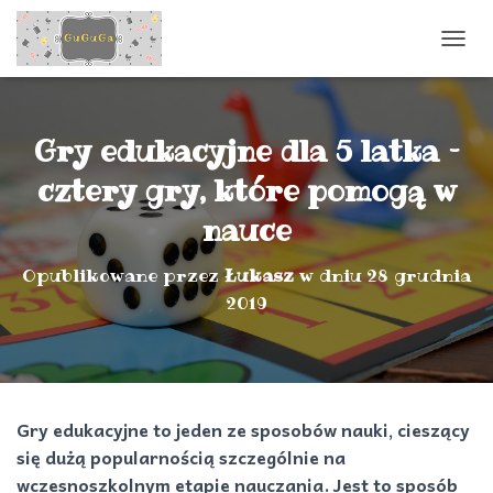
P
R
Z
E
Ł
Gry edukacyjne dla 5 latka –
Ą
C
cztery gry, które pomogą w
Z
nauce
N
A
W
Opublikowane przez
Łukasz
w dniu
28 grudnia
I
2019
G
A
C
J
Ę
Gry edukacyjne to jeden ze sposobów nauki, cieszący
się dużą popularnością szczególnie na
wczesnoszkolnym etapie nauczania. Jest to sposób