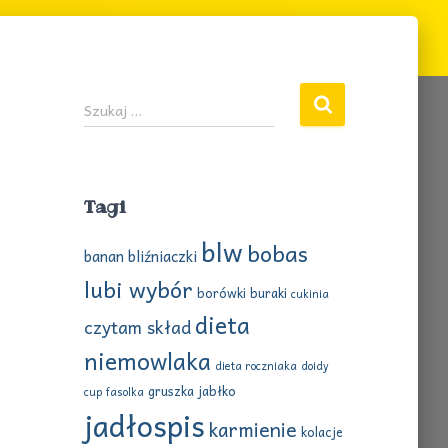
S
Szukaj …
z
u
k
a
Tagi
j
:
blw
bobas
banan
bliźniaczki
lubi wybór
borówki
buraki
cukinia
dieta
czytam skład
niemowlaka
dieta roczniaka
doidy
gruszka
jabłko
cup
fasolka
jadłospis
karmienie
kolacje