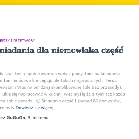
EPISY I PRZETWORY
niadania dla niemowlaka część
I
iś czas temu opublikowałam wpis z pomysłami na śniadania.
o tam mnóstwo koncepcji, ale takich najprostszych. Teraz
praszam Was na bardziej skomplikowane (ale bez przesady).
 lubię się napracować w kuchni, więc myślę że z tymi też każda
a sobie poradzi 🙂 Śniadania część I (ponad 80 pomysłów,
re były
Dowiedz się więcej…
zez
GuGuGa
,
9 lat
temu