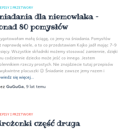
EPISY I PRZETWORY
niadania dla niemowlaka –
onad 80 pomysłów
ygotowałam małą ściągę, co jemy na śniadania. Pomysłów
t naprawdę wiele, a to co przedstawiam Kajko jadł mając 7-9
sięcy. Wszystkie składniki możemy stosować zamiennie, dzięki
u codziennie dziecko może jeść co innego. Jestem
lennikiem rzeczy prostych. Nie znajdziecie tutaj przepisów
wykwintne placuszki 😉 Śniadanie zawsze jemy razem i
wiedz się więcej…
zez
GuGuGa
,
9 lat
temu
EPISY I PRZETWORY
rożonki część druga