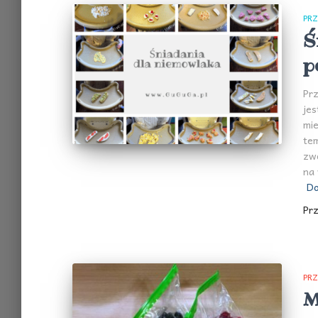
PRZ
Ś
p
Prz
jes
mie
tem
zwo
na 
Do
Pr
PRZ
M