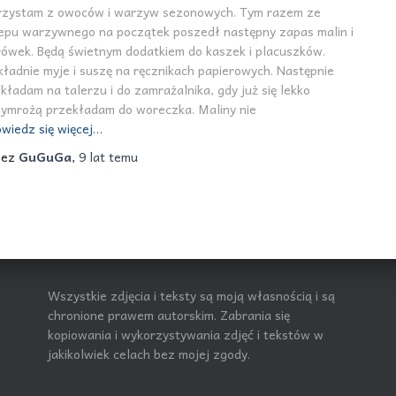
rzystam z owoców i warzyw sezonowych. Tym razem ze
lepu warzywnego na początek poszedł następny zapas malin i
ówek. Będą świetnym dodatkiem do kaszek i placuszków.
ładnie myje i suszę na ręcznikach papierowych. Następnie
kładam na talerzu i do zamrażalnika, gdy już się lekko
zymrożą przekładam do woreczka. Maliny nie
wiedz się więcej…
zez
GuGuGa
,
9 lat
temu
Wszystkie zdjęcia i teksty są moją własnością i są
chronione prawem autorskim. Zabrania się
kopiowania i wykorzystywania zdjęć i tekstów w
jakikolwiek celach bez mojej zgody.