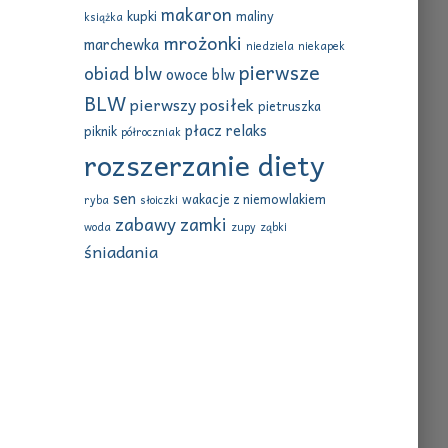
makaron
kupki
maliny
książka
mrożonki
marchewka
niedziela
niekapek
pierwsze
obiad blw
owoce blw
BLW
pierwszy posiłek
pietruszka
płacz
relaks
piknik
półroczniak
rozszerzanie diety
sen
wakacje z niemowlakiem
ryba
słoiczki
zabawy
zamki
woda
zupy
ząbki
śniadania