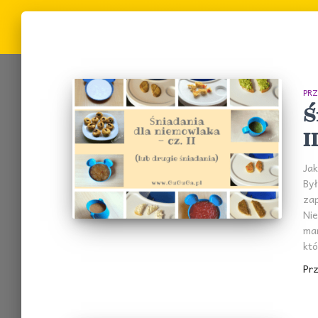
PRZ
Ś
I
Jak
Był
za
Nie
mam
któ
Pr