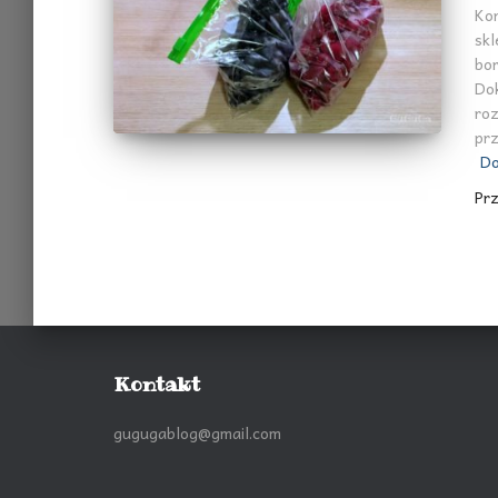
Ko
sk
bor
Dok
roz
pr
Do
Pr
Kontakt
gugugablog@gmail.com