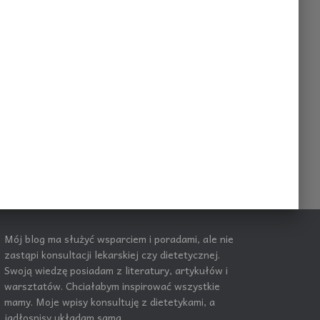
Mój blog ma służyć wsparciem i poradami, ale nie
zastąpi konsultacji lekarskiej czy dietetycznej.
Swoją wiedzę posiadam z literatury, artykułów i
warsztatów. Chciałabym inspirować wszystkie
mamy. Moje wpisy konsultuję z dietetykami, a
jadłospisy układam sama.