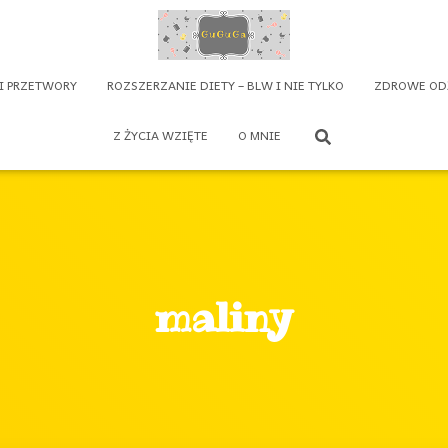
 I PRZETWORY
ROZSZERZANIE DIETY – BLW I NIE TYLKO
ZDROWE OD
Z ŻYCIA WZIĘTE
O MNIE
maliny