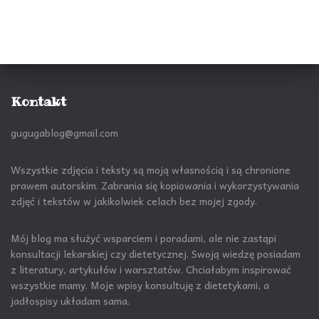
Kontakt
gugugablog@gmail.com
Wszystkie zdjęcia i teksty są moją własnością i są chronione
prawem autorskim. Zabrania się kopiowania i wykorzystywania
zdjęć i tekstów w jakikolwiek celach bez mojej zgody.
Mój blog ma służyć wsparciem i poradami, ale nie zastąpi
konsultacji lekarskiej czy dietetycznej. Swoją wiedzę posiadam
z literatury, artykułów i warsztatów. Chciałabym inspirować
wszystkie mamy. Moje wpisy konsultuję z dietetykami, a
jadłospisy układam sama.