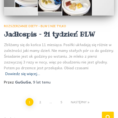
ROZSZERZANIE DIETY - BLW I NIE TYLKO
Jadłospis – 21 tydzień BLW
Zbliżamy się do końca 11 miesiąca. Posiłki układają się różnie w
zależności jaki mamy dzień. Nie mamy stałych pór co do godziny.
Śniadanie jest ok godziny po wstaniu. Je mleko z piersi
zazwyczaj 3 razy w nocy, więc po obudzeniu nie jest głodny.
Potem po drzemce jest przekąska. Obiad czasami
Dowiedz się więcej…
Przez
GuGuGa
,
9 lat
temu
Stronicowanie
1
2
…
5
NASTĘPNY
wpisów
S