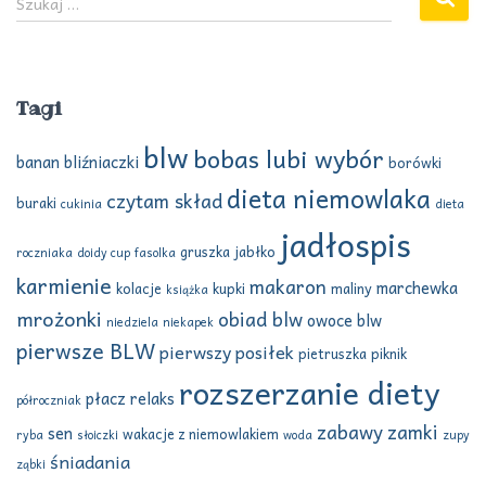
Szukaj …
z
u
k
a
Tagi
j
:
blw
bobas lubi wybór
banan
bliźniaczki
borówki
dieta niemowlaka
czytam skład
buraki
cukinia
dieta
jadłospis
gruszka
jabłko
roczniaka
doidy cup
fasolka
karmienie
makaron
marchewka
kolacje
kupki
maliny
książka
mrożonki
obiad blw
owoce blw
niedziela
niekapek
pierwsze BLW
pierwszy posiłek
pietruszka
piknik
rozszerzanie diety
płacz
relaks
półroczniak
zabawy
zamki
sen
wakacje z niemowlakiem
ryba
słoiczki
woda
zupy
śniadania
ząbki