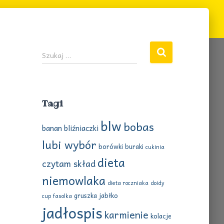
S
Szukaj …
z
u
k
a
Tagi
j
:
blw
bobas
banan
bliźniaczki
lubi wybór
borówki
buraki
cukinia
dieta
czytam skład
niemowlaka
dieta roczniaka
doidy
gruszka
jabłko
cup
fasolka
jadłospis
karmienie
kolacje