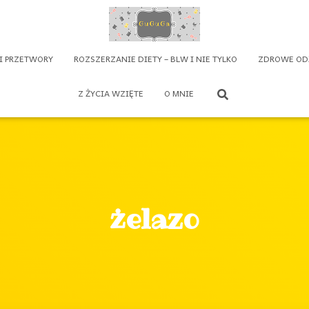
 I PRZETWORY
ROZSZERZANIE DIETY – BLW I NIE TYLKO
ZDROWE OD
Z ŻYCIA WZIĘTE
O MNIE
żelazo