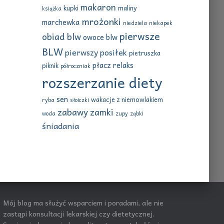
makaron
kupki
maliny
książka
mrożonki
marchewka
niedziela
niekapek
pierwsze
obiad blw
owoce blw
BLW
pierwszy posiłek
pietruszka
płacz
relaks
piknik
półroczniak
rozszerzanie diety
sen
wakacje z niemowlakiem
ryba
słoiczki
zabawy
zamki
woda
zupy
ząbki
śniadania
Mój blog ma służyć wsparciem i poradami, ale nie
zastąpi konsultacji lekarskiej czy dietetycznej.