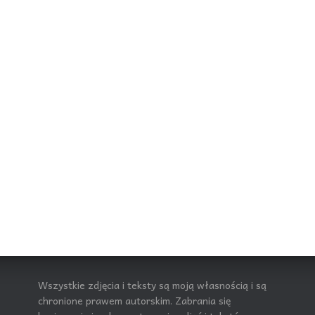
Wszystkie zdjęcia i teksty są moją własnością i są
chronione prawem autorskim. Zabrania się