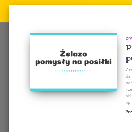
ŻYW
P
p
Czę
dz
pos
rze
skł
np.
Pr