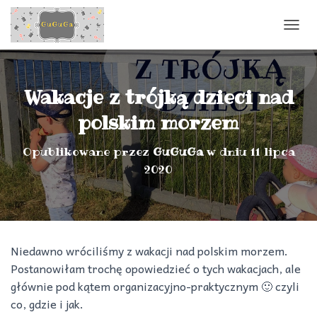
P
R
Z
E
Ł
Wakacje z trójką dzieci nad
Ą
C
polskim morzem
Z
N
Opublikowane przez
GuGuGa
w dniu
11 lipca
A
2020
W
I
G
A
C
J
Niedawno wróciliśmy z wakacji nad polskim morzem.
Ę
Postanowiłam trochę opowiedzieć o tych wakacjach, ale
głównie pod kątem organizacyjno-praktycznym 🙂 czyli
co, gdzie i jak.