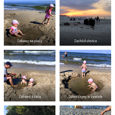
Zabawy na plaży
Zachód słońca
Zabawy z tatą
Dziewczyny w żywiole