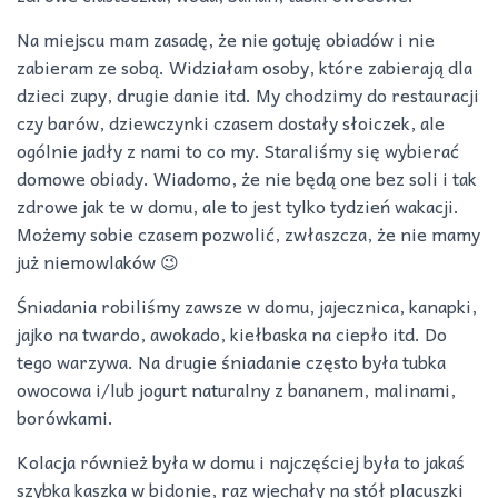
Na miejscu mam zasadę, że nie gotuję obiadów i nie
zabieram ze sobą. Widziałam osoby, które zabierają dla
dzieci zupy, drugie danie itd. My chodzimy do restauracji
czy barów, dziewczynki czasem dostały słoiczek, ale
ogólnie jadły z nami to co my. Staraliśmy się wybierać
domowe obiady. Wiadomo, że nie będą one bez soli i tak
zdrowe jak te w domu, ale to jest tylko tydzień wakacji.
Możemy sobie czasem pozwolić, zwłaszcza, że nie mamy
już niemowlaków 😉
Śniadania robiliśmy zawsze w domu, jajecznica, kanapki,
jajko na twardo, awokado, kiełbaska na ciepło itd. Do
tego warzywa. Na drugie śniadanie często była tubka
owocowa i/lub jogurt naturalny z bananem, malinami,
borówkami.
Kolacja również była w domu i najczęściej była to jakaś
szybka kaszka w bidonie, raz wjechały na stół placuszki