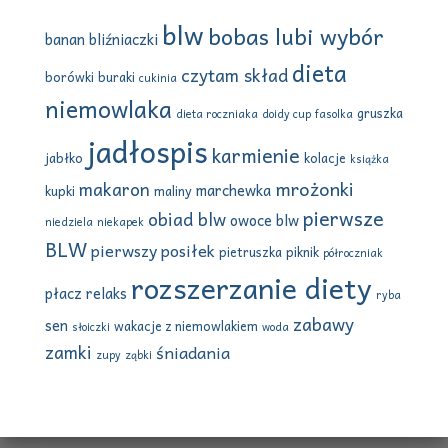
:
blw
bobas lubi wybór
banan
bliźniaczki
dieta
czytam skład
borówki
buraki
cukinia
niemowlaka
gruszka
dieta roczniaka
doidy cup
fasolka
jadłospis
karmienie
jabłko
kolacje
książka
mrożonki
makaron
marchewka
kupki
maliny
pierwsze
obiad blw
owoce blw
niedziela
niekapek
BLW
pierwszy posiłek
pietruszka
piknik
półroczniak
rozszerzanie diety
płacz
relaks
ryba
zabawy
sen
wakacje z niemowlakiem
słoiczki
woda
zamki
śniadania
zupy
ząbki