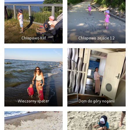
Chłapowo Klif
Chłapowo zejście 12
Wieczorny spacer
Dom do góry nogami