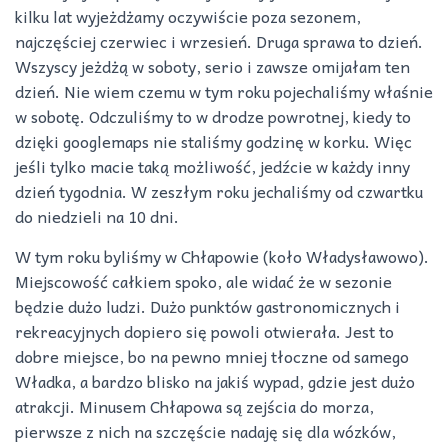
kilku lat wyjeżdżamy oczywiście poza sezonem,
najczęściej czerwiec i wrzesień. Druga sprawa to dzień.
Wszyscy jeżdżą w soboty, serio i zawsze omijałam ten
dzień. Nie wiem czemu w tym roku pojechaliśmy właśnie
w sobotę. Odczuliśmy to w drodze powrotnej, kiedy to
dzięki googlemaps nie staliśmy godzinę w korku. Więc
jeśli tylko macie taką możliwość, jedźcie w każdy inny
dzień tygodnia. W zeszłym roku jechaliśmy od czwartku
do niedzieli na 10 dni.
W tym roku byliśmy w Chłapowie (koło Władysławowo).
Miejscowość całkiem spoko, ale widać że w sezonie
będzie dużo ludzi. Dużo punktów gastronomicznych i
rekreacyjnych dopiero się powoli otwierała. Jest to
dobre miejsce, bo na pewno mniej tłoczne od samego
Władka, a bardzo blisko na jakiś wypad, gdzie jest dużo
atrakcji. Minusem Chłapowa są zejścia do morza,
pierwsze z nich na szczęście nadaję się dla wózków,