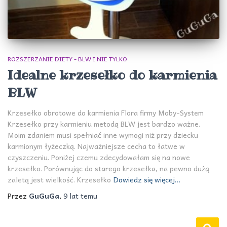
ROZSZERZANIE DIETY - BLW I NIE TYLKO
Idealne krzesełko do karmienia
BLW
Krzesełko obrotowe do karmienia Flora firmy Moby-System
Krzesełko przy karmieniu metodą BLW jest bardzo ważne.
Moim zdaniem musi spełniać inne wymogi niż przy dziecku
karmionym łyżeczką. Najważniejsze cecha to łatwe w
czyszczeniu. Poniżej czemu zdecydowałam się na nowe
krzesełko. Porównując do starego krzesełka, na pewno dużą
zaletą jest wielkość. Krzesełko
Dowiedz się więcej…
Przez
GuGuGa
,
9 lat
temu
S