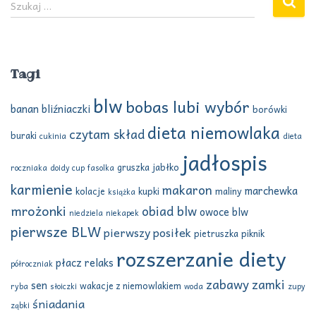
Szukaj …
z
u
k
a
Tagi
j
:
blw
bobas lubi wybór
banan
bliźniaczki
borówki
dieta niemowlaka
czytam skład
buraki
cukinia
dieta
jadłospis
gruszka
jabłko
roczniaka
doidy cup
fasolka
karmienie
makaron
marchewka
kolacje
kupki
maliny
książka
mrożonki
obiad blw
owoce blw
niedziela
niekapek
pierwsze BLW
pierwszy posiłek
pietruszka
piknik
rozszerzanie diety
płacz
relaks
półroczniak
zabawy
zamki
sen
wakacje z niemowlakiem
ryba
słoiczki
woda
zupy
śniadania
ząbki