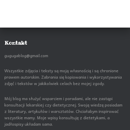
Kontakt
gugugablog@gmail.com
Wszystkie zdjęcia i teksty są moją własnością i są chronione
prawem autorskim. Zabrania się kopiowania i wykorzystywania
zdjęć i tekstów w jakikolwiek celach bez mojej zgody.
Mój blog ma służyć wsparciem i poradami, ale nie zastąpi
konsultacji lekarskiej czy dietetycznej. Swoją wiedzę posiadam
z literatury, artykułów i warsztatów. Chciałabym inspirować
wszystkie mamy. Moje wpisy konsultuję z dietetykami, a
jadłospisy układam sama.