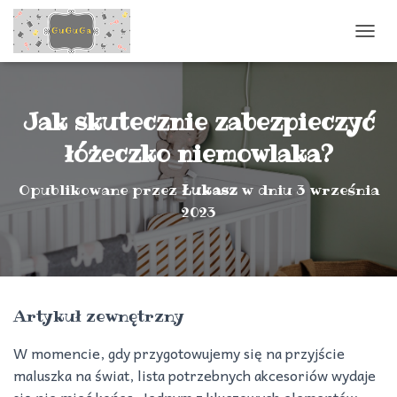
P
R
Z
E
Ł
Jak skutecznie zabezpieczyć
Ą
C
łóżeczko niemowlaka?
Z
N
Opublikowane przez
Łukasz
w dniu
3 września
A
2023
W
I
G
A
C
J
Artykuł zewnętrzny
Ę
W momencie, gdy przygotowujemy się na przyjście
maluszka na świat, lista potrzebnych akcesoriów wydaje