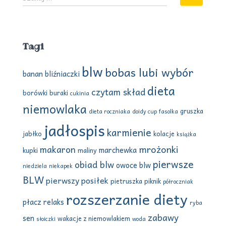
z
u
k
a
Tagi
j
:
blw
bobas lubi wybór
banan
bliźniaczki
dieta
czytam skład
borówki
buraki
cukinia
niemowlaka
gruszka
dieta roczniaka
doidy cup
fasolka
jadłospis
karmienie
jabłko
kolacje
książka
mrożonki
makaron
marchewka
kupki
maliny
pierwsze
obiad blw
owoce blw
niedziela
niekapek
BLW
pierwszy posiłek
pietruszka
piknik
półroczniak
rozszerzanie diety
płacz
relaks
ryba
zabawy
sen
wakacje z niemowlakiem
słoiczki
woda