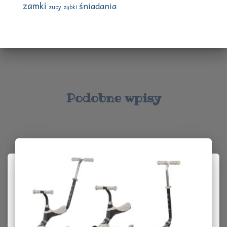
zamki
śniadania
zupy
ząbki
Podobne wpisy