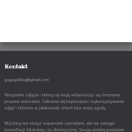
Kontakt
gugugablog@gmail.com
Wszystkie zdjęcia i teksty są moją własnością i są chronione
prawem autorskim. Zabrania się kopiowania i wykorzystywania
zdjęć i tekstów w jakikolwiek celach bez mojej zgody.
Mój blog ma służyć wsparciem i poradami, ale nie zastąpi
konsultacji lekarskiej czy dietetycznej. Swoją wiedzę posiadam