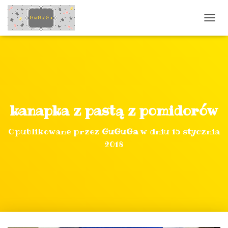
P
R
Z
E
Ł
Ą
C
Z
N
kanapka z pastą z pomidorów
A
W
Opublikowane przez
GuGuGa
w dniu
15 stycznia
I
G
2018
A
C
J
Ę