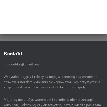
Kontakt
gugugablog@gmail.com
Wszystkie zdjęcia i teksty są moją własnością i są chronione
prawem autorskim. Zabrania się kopiowania i wykorzystywania
zdjęć i tekstów w jakikolwiek celach bez mojej zgody.
Mój blog ma służyć wsparciem i poradami, ale nie zastąpi
konsultacji lekarskiej czy dietetycznej. Swoją wiedzę posiadam