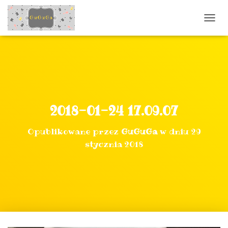
P
R
Z
E
Ł
Ą
C
Z
N
2018-01-24 17.09.07
A
W
Opublikowane przez
GuGuGa
w dniu
29
I
G
stycznia 2018
A
C
J
Ę