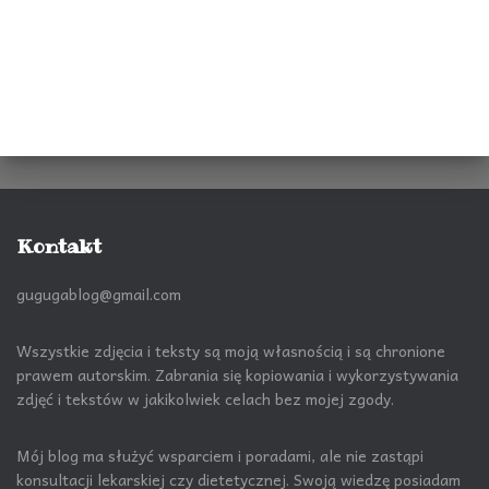
Kontakt
gugugablog@gmail.com
Wszystkie zdjęcia i teksty są moją własnością i są chronione
prawem autorskim. Zabrania się kopiowania i wykorzystywania
zdjęć i tekstów w jakikolwiek celach bez mojej zgody.
Mój blog ma służyć wsparciem i poradami, ale nie zastąpi
konsultacji lekarskiej czy dietetycznej. Swoją wiedzę posiadam