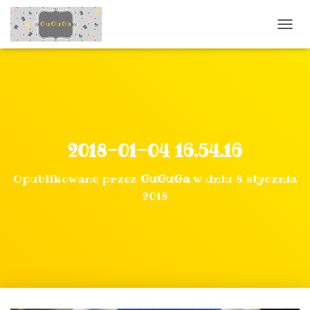
P
R
Z
E
Ł
Ą
C
Z
N
2018-01-04 16.54.16
A
W
Opublikowane przez
GuGuGa
w dniu
8 stycznia
I
G
2018
A
C
J
Ę