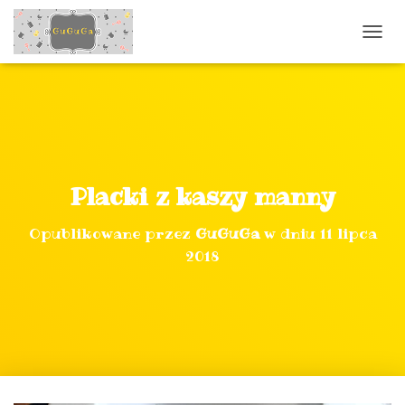
P
R
Z
E
Ł
Ą
C
Z
N
Placki z kaszy manny
A
W
Opublikowane przez
GuGuGa
w dniu
11 lipca
I
G
2018
A
C
J
Ę