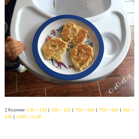
Rozmiar:
150 × 150
|
300 × 225
|
750 × 563
|
750 × 563
|
360 ×
240
|
1500 × 1126