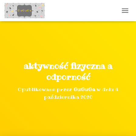
P
R
Z
E
Ł
Ą
C
Z
N
aktywność fizyczna a
A
W
odporność
I
G
Opublikowane przez
GuGuGa
w dniu
4
A
C
października 2020
J
Ę